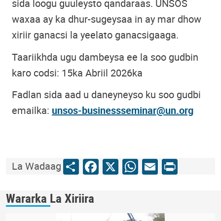
sida loogu guuleysto qandaraas. UNSOS
waxaa ay ka dhur-sugeysaa in ay mar dhow
xiriir ganacsi la yeelato ganacsigaaga.
Taariikhda ugu dambeysa ee la soo gudbin
karo codsi: 15ka Abriil 2026ka
Fadlan sida aad u daneyneyso ku soo gudbi
emailka:
unsos-businessseminar@un.org
Share
Facebook
X
WhatsApp
Email
Print
La Wadaag
Wararka La Xiriira