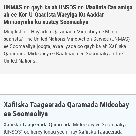
UNMAS oo qayb ka ah UNSOS oo Maalinta Caalamiga
ah ee Kor-U-Qaadista Wacyiga Ku Aaddan
Miinooyinka ku xustey Soomaaliya
Muqdisho – Hay’adda Qaramada Midoobey ee Miino-
saarista/ The United Nations Mine Action Service (UNMAS)
ee Soomaaliya joogta, ayaa iyada oo qayb ka ah Xafiiska
Qaramada Midoobey ee Kaalmada ee Soomaaliya / the
United Nations…
Xafiiska Taageerada Qaramada Midoobay
ee Soomaaliya
Xafiiska Taageerada Qaramada Midoobay ee Soomaaliya
(UNSOS) oo horey loogu yeeri jiray Xafiiska Taageerada