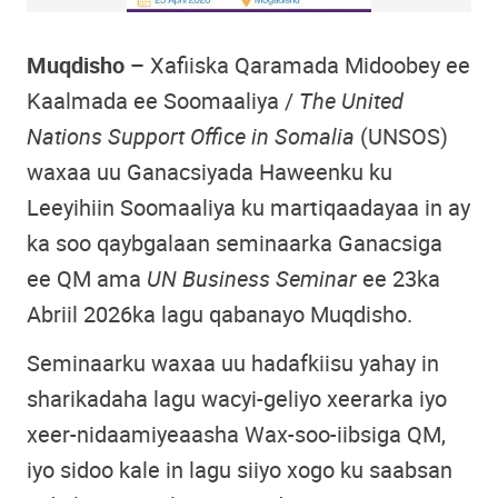
Muqdisho –
Xafiiska Qaramada Midoobey ee
Kaalmada ee Soomaaliya /
The United
Nations Support Office in Somalia
(UNSOS)
waxaa uu Ganacsiyada Haweenku ku
Leeyihiin Soomaaliya ku martiqaadayaa in ay
ka soo qaybgalaan seminaarka Ganacsiga
ee QM ama
UN Business Seminar
ee 23ka
Abriil 2026ka lagu qabanayo Muqdisho.
Seminaarku waxaa uu hadafkiisu yahay in
sharikadaha lagu wacyi-geliyo xeerarka iyo
xeer-nidaamiyeaasha Wax-soo-iibsiga QM,
iyo sidoo kale in lagu siiyo xogo ku saabsan