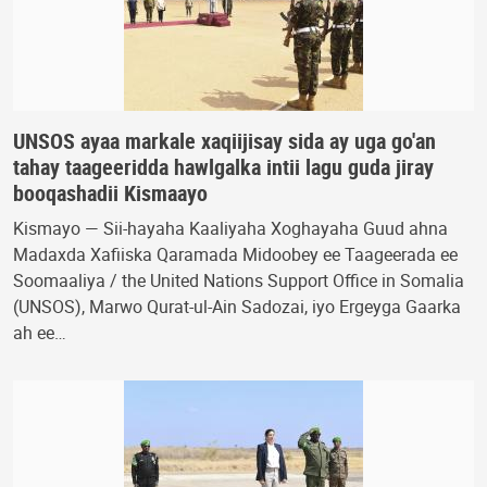
UNSOS ayaa markale xaqiijisay sida ay uga go'an
tahay taageeridda hawlgalka intii lagu guda jiray
booqashadii Kismaayo
Kismayo — Sii-hayaha Kaaliyaha Xoghayaha Guud ahna
Madaxda Xafiiska Qaramada Midoobey ee Taageerada ee
Soomaaliya / the United Nations Support Office in Somalia
(UNSOS), Marwo Qurat-ul-Ain Sadozai, iyo Ergeyga Gaarka
ah ee…