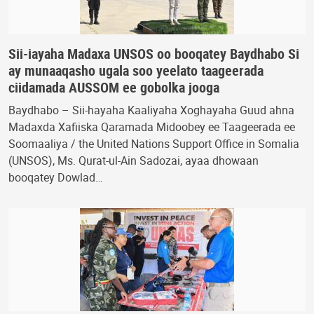
Sii-iayaha Madaxa UNSOS oo booqatey Baydhabo Si
ay munaaqasho ugala soo yeelato taageerada
ciidamada AUSSOM ee gobolka jooga
Baydhabo – Sii-hayaha Kaaliyaha Xoghayaha Guud ahna
Madaxda Xafiiska Qaramada Midoobey ee Taageerada ee
Soomaaliya / the United Nations Support Office in Somalia
(UNSOS), Ms. Qurat-ul-Ain Sadozai, ayaa dhowaan
booqatey Dowlad…