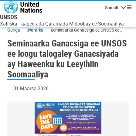
Skip to main content
Somali
Navigatio
UNSOS
Xafiiska Taageerada Qaramada Midoobay ee Soomaaliya
Guriga
Wararka
Seminaarka Ganacsiga ee UNSOS ee
loogu talogaley Ganacsiyada ay
Seminaarka Ganacsiga ee UNSOS
Haweenku ku Leeyihiin Soomaaliya
ee loogu talogaley Ganacsiyada
ay Haweenku ku Leeyihiin
Soomaaliya
31 Maarso 2026