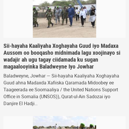
Sii-hayaha Kaaliyaha Xoghayaha Guud iyo Madaxa
Aussom oo booqasho midnimada lagu xoojinayo si
wadajir ah ugu tagay ciidamada ku sugan
magaalooyinka Baladweyne Iyo Jowhar
Baladweyne, Jowhar — Sii-hayaha Kaaliyaha Xoghayaha
Guud ahna Madaxda Xafiiska Qaramada Midoobey ee
Taageerada ee Soomaaliya / the United Nations Support
Office in Somalia (UNSOS)), Qurat-ul-Ain Sadozai iyo
Danjire El Hadji…